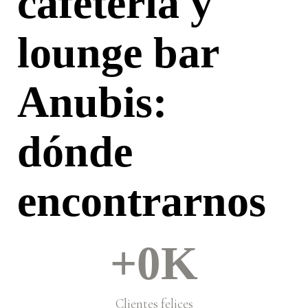
cafetería y
lounge bar
Anubis:
dónde
encontrarnos
+
0
K
Clientes felices