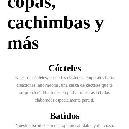
copas,
cachimbas y
más
Cócteles
Nuestros
cócteles,
desde los clásicos atemporales hasta
creaciones innovadoras, una
carta de cócteles
que te
sorprenderá. No dudes en probar nuestras bebidas
elaboradas especialmente para ti.
Batidos
Nuestros
batidos
son una opción saludable y deliciosa.